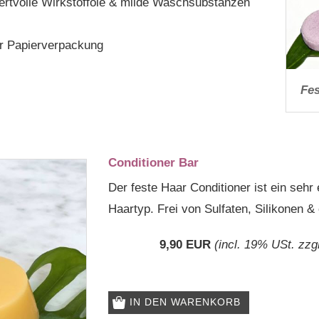
rtvolle Wirkstofföle & milde Waschsubstanzen
er Papierverpackung
Fe
Conditioner Bar
Der feste Haar Conditioner ist ein sehr
Haartyp. Frei von Sulfaten, Silikonen
9,90 EUR
(incl. 19% USt. zzg
IN DEN WARENKORB