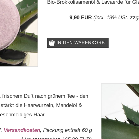
Bio-Brokkolisamenöl & Lavaerde für Gl
9,90 EUR
(incl. 19% USt. zzg
IN DEN WARENKORB
 frischem Duft nach grünem Tee - den
tärkt die Haarwurzeln, Mandelöl &
eschmeidiges Haar.
l.
Versandkosten
, Packung enthält 60 g