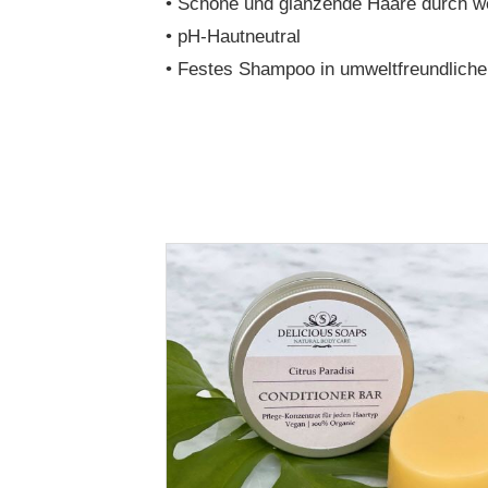
• Schöne und glänzende Haare durch we
• pH-Hautneutral
• Festes Shampoo in umweltfreundlich